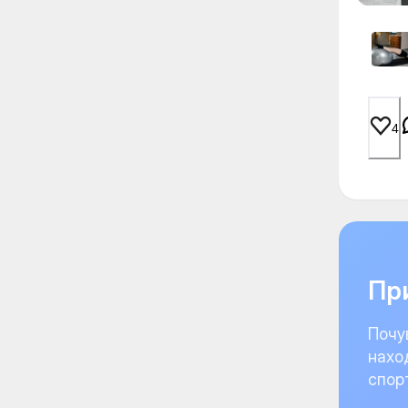
4
При
Почу
нахо
спор