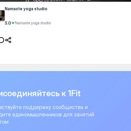
Namaste yoga studio
5.0
★
Namaste yoga studio
соединяйтесь к 1Fit
вствуйте поддержку сообщества и
дите единомышленников для занятий
том