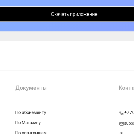
Скачать приложение
Документы
Конт
По абонементу
+77
По Магазину
supp
По розыгрышам