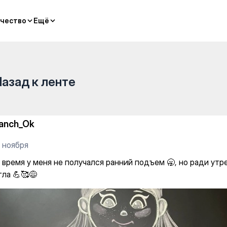
чество
чество
Ещё
Ещё
Назад к ленте
anch_Ok
 ноября
 время у меня не получался ранний подъем 🥱, но ради утр
огла 💪🥰😅