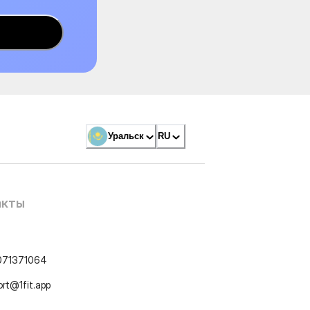
Уральск
RU
акты
071371064
ort@1fit.app