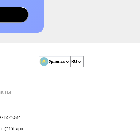
Уральск
RU
акты
071371064
ort@1fit.app