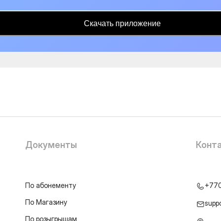
Скачать приложение
Документы
Конт
По абонементу
+77
По Магазину
supp
По розыгрышам