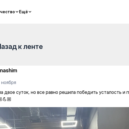
dual classes
чество
чество
Ещё
Ещё
Назад к ленте
inashim
 ноября
ла двое суток, но все равно решила победить усталость и 
💪🏼