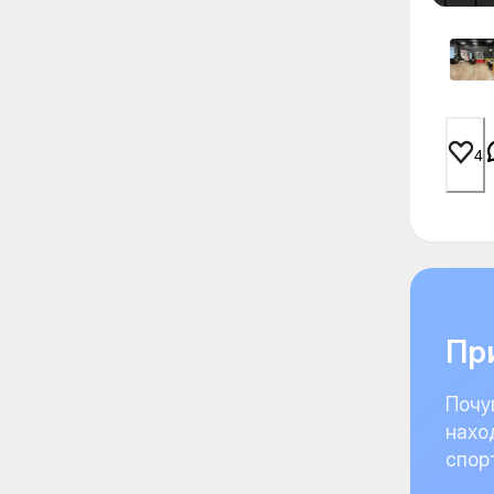
4
При
Почу
нахо
спор