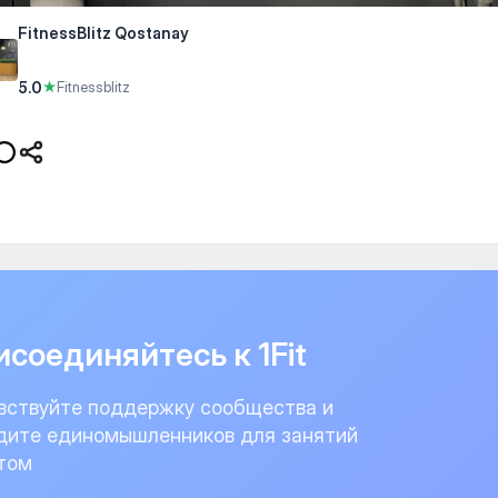
FitnessBlitz Qostanay
5.0
★
Fitnessblitz
соединяйтесь к 1Fit
вствуйте поддержку сообщества и
дите единомышленников для занятий
том