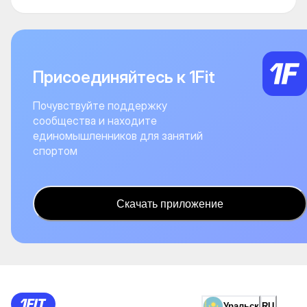
Присоединяйтесь к 1Fit
Почувствуйте поддержку
сообщества и находите
единомышленников для занятий
спортом
Скачать приложение
Уральск
RU