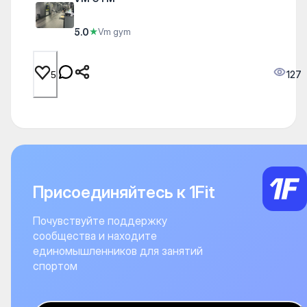
5.0
★
Vm gym
127
5
Присоединяйтесь к 1Fit
Почувствуйте поддержку
сообщества и находите
единомышленников для занятий
спортом