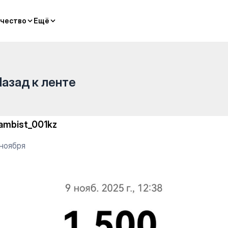
тельный комплекс — Gym
чество
чество
Ещё
Ещё
Назад к ленте
ambist_001kz
 ноября