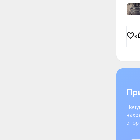
6
При
Почу
нахо
спор