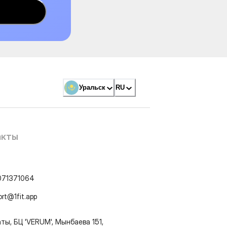
Уральск
RU
акты
071371064
ort@1fit.app
ты, БЦ 'VERUM', Мынбаева 151,