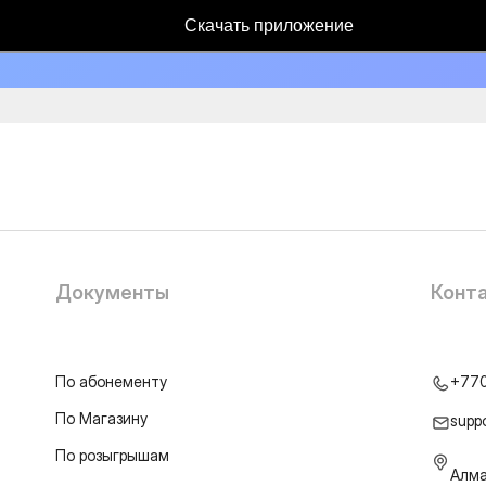
Скачать приложение
Документы
Конт
По абонементу
+77
По Магазину
supp
По розыгрышам
Алма