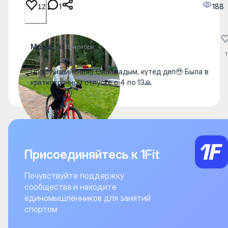
1
188
12
Molya_fit
28 ноября
1
Прошу извинения)) Ойламадым, күтед деп🥹 Была в
краткосрочном отпуске с 4 по 13🙏
Присоединяйтесь к 1Fit
Почувствуйте поддержку
сообщества и находите
единомышленников для занятий
спортом