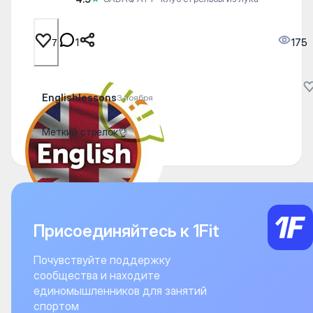
1
175
7
Englishlessons
3 ноября
Меткий стрелок👌
Присоединяйтесь к 1Fit
Почувствуйте поддержку
сообщества и находите
единомышленников для занятий
спортом