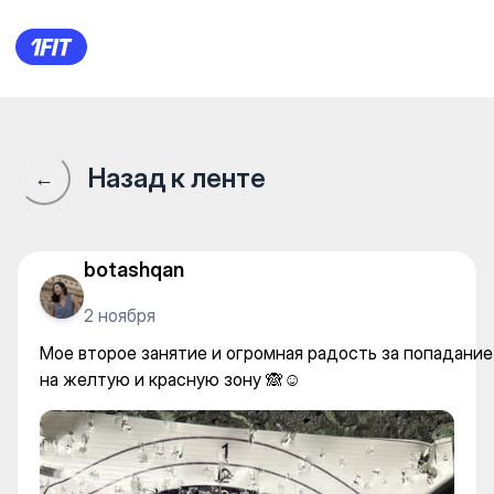
"SADAQ ATY" клуб стрельбы 
Назад к ленте
←
botashqan
2 ноября
Мое второе занятие и огромная радость за попадание
на желтую и красную зону 🙈☺️