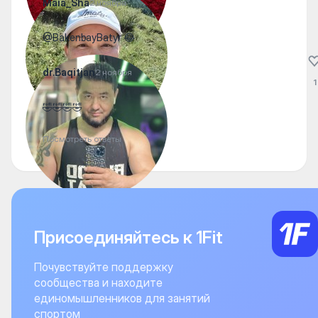
Maia_Sha
2 ноября
@BakenbayBatyr 😂
dr.Baqitjan
2 ноября
1
🤣🤣🤣🤣
Посмотреть ответы
Присоединяйтесь к 1Fit
Почувствуйте поддержку
сообщества и находите
единомышленников для занятий
спортом