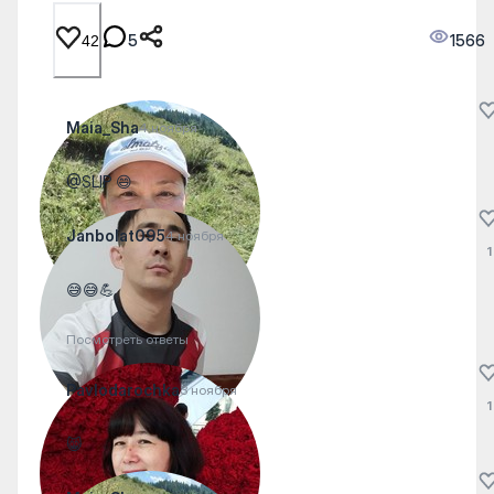
5
1566
42
Maia_Sha
4 ноября
@SLIP 😄
Janbolat095
4 ноября
1
😅😅💪
Посмотреть ответы
Pavlodarochka
3 ноября
1
😸