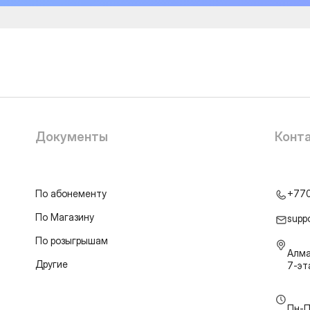
Документы
Конт
По абонементу
+77
По Магазину
supp
По розыгрышам
Алма
Другие
7-э
Пн-П