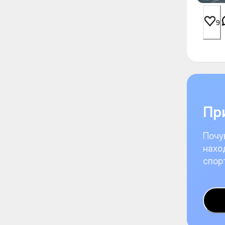
9
При
Почу
нахо
спор