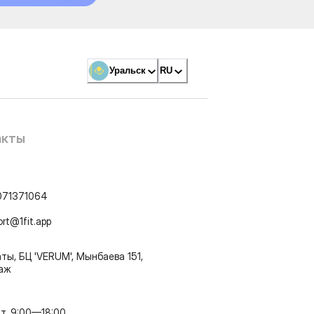
Уральск
RU
акты
071371064
ort@1fit.app
ты, БЦ 'VERUM', Мынбаева 151,
таж
т, 9:00—18:00