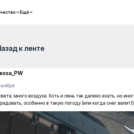
Хоть и лень так далеко ехать
чество
чество
Ещё
Ещё
Назад к ленте
nessa_PW
 ноября
вета, много воздуха. Хоть и лень так далеко ехать, но ино
радовать, особенно в такую погоду (или когда снег валит))