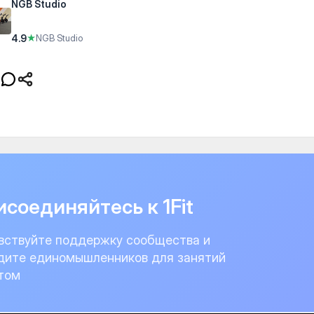
NGB Studio
4.9
★
NGB Studio
соединяйтесь к 1Fit
вствуйте поддержку сообщества и
дите единомышленников для занятий
том