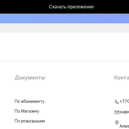
Скачать приложение
Документы
Конт
По абонементу
+77
По Магазину
supp
По розыгрышам
Алма