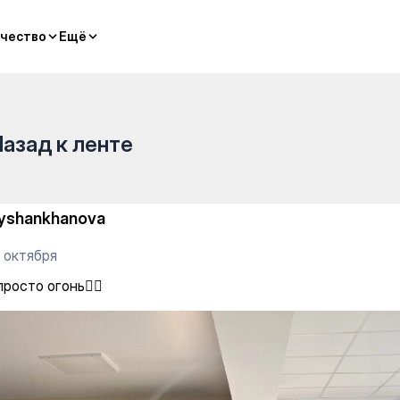
чество
чество
Ещё
Ещё
Назад к ленте
yshankhanova
 октября
просто огонь❤️‍🔥