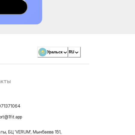
Уральск
RU
акты
071371064
ort@1fit.app
ты, БЦ 'VERUM', Мынбаева 151,