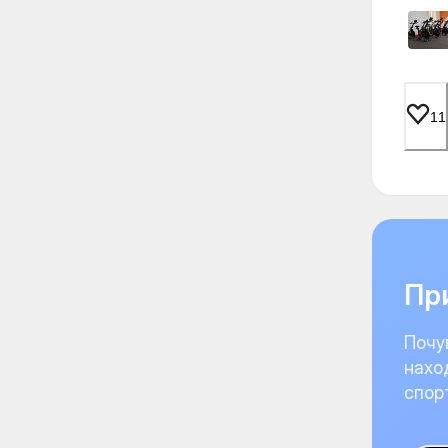
11
При
Почу
нахо
спор