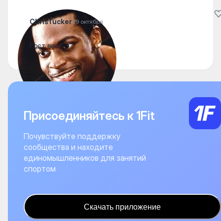
ChrisTucker
29 октября
Рост вес?
Присоединяйтесь к 1Fit
Почувствуйте поддержку
сообщества и находите
единомышленников для занятий
спортом
Скачать приложение