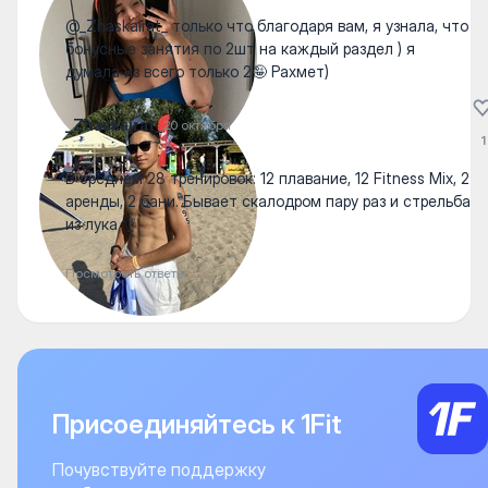
@_Zhaskairat_ только что благодаря вам, я узнала, что
бонусные занятия по 2шт на каждый раздел ) я
думала из всего только 2🤪 Рахмет)
_Zhaskairat_
20 октября
1
В среднем 28 тренировок: 12 плавание, 12 Fitness Mix, 2
аренды, 2 бани. Бывает скалодром пару раз и стрельба
из лука 👌
Посмотреть ответы
Присоединяйтесь к 1Fit
Почувствуйте поддержку