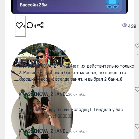
4
438
4
_Zhaskairat_
20 октября
1
@KHASSENOVA_ZHANEL нет, их действительно только
2. Раньше я пробовал баню + массаж, но понял что
хороший массаж всегда занят, и выбрал 2 бани..))
KHASSENOVA_ZHANEL
20 октября
@_Zhaskairat_ круто , вы молодец 👍🏼 видела у вас
алмазный статус) 👍🏼👍🏼👍🏼
KHASSENOVA_ZHANEL
20 октября