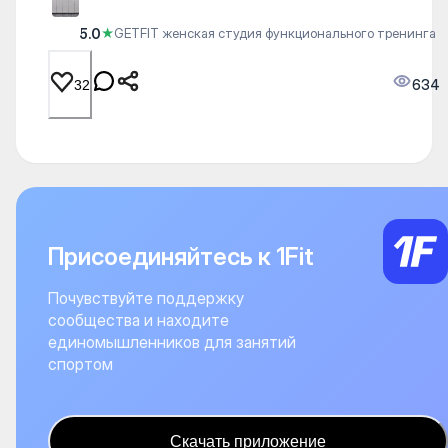
5.0
★
GETFIT женская студия функционального тренинга
634
32
Присоединяйтесь к 1Fit
Почувствуйте поддержку
сообщества и находите
единомышленников для занятий
спортом
Скачать приложение