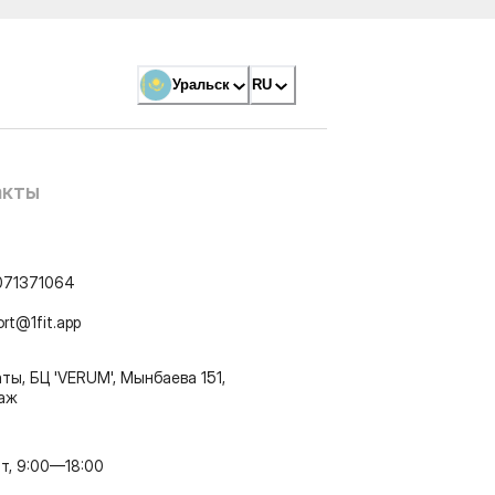
Уральск
RU
акты
071371064
ort@1fit.app
ты, БЦ 'VERUM', Мынбаева 151,
таж
т, 9:00—18:00