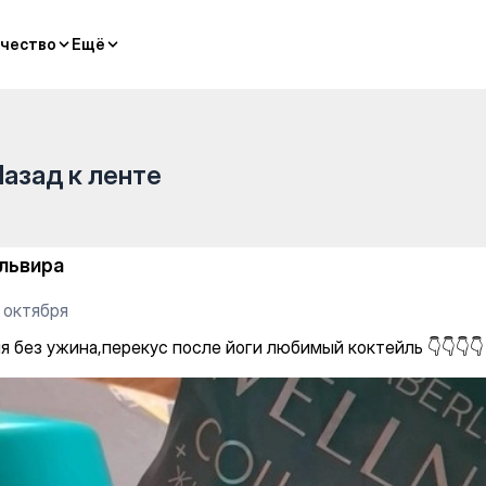
осле йоги любимый коктейль 
чество
чество
Ещё
Ещё
Назад к ленте
львира
 октября
я без ужина,перекус после йоги любимый коктейль 👇👇👇👇