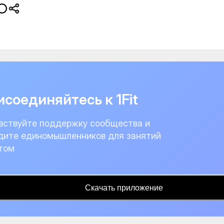
соединяйтесь к 1Fit
вствуйте поддержку сообщества и
дите единомышленников для занятий
том
Скачать приложение