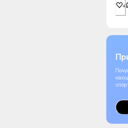
4
При
Почу
нахо
спор