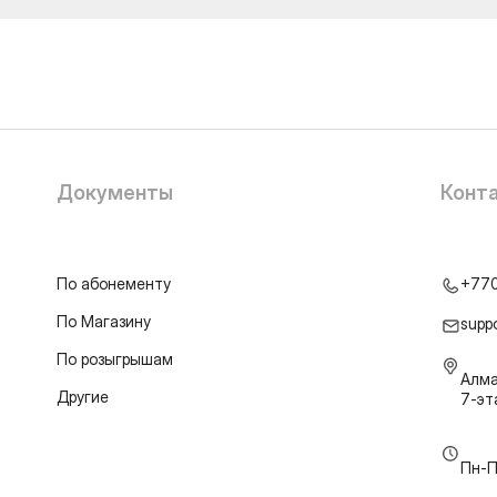
Документы
Конт
По абонементу
+77
По Магазину
supp
По розыгрышам
Алма
Другие
7-э
Пн-П