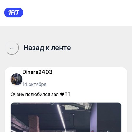
Underground Big на Мухамедх
Назад к ленте
←
Dinara2403
14 октября
Очень полюбился зал ❤️✌🏼