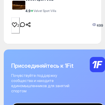
4.9
★
Velvet Sport Villa
499
2
Присоединяйтесь к 1Fit
Почувствуйте поддержку
сообщества и находите
единомышленников для занятий
спортом