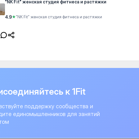
"NK Fit" женская студия фитнеса и растяжки
4.9
★
"NK Fit" женская студия фитнеса и растяжки
соединяйтесь к 1Fit
вствуйте поддержку сообщества и
дите единомышленников для занятий
том