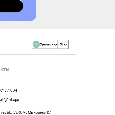
Уральск
RU
акты
071371064
ort@1fit.app
ты, БЦ 'VERUM', Мынбаева 151,