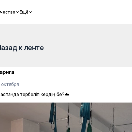
тнеса и растяжки — Yoga
чество
чество
Ещё
Ещё
Назад к ленте
арига
 октября
 аспанда тербеліп көрдің бе?☁️