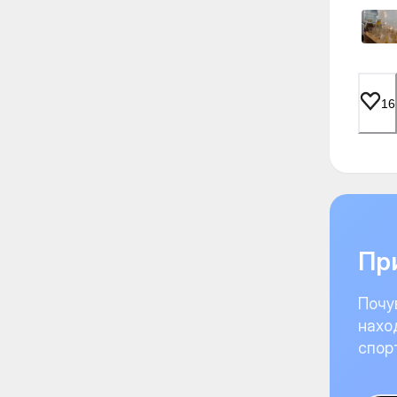
16
При
Почу
нахо
спор