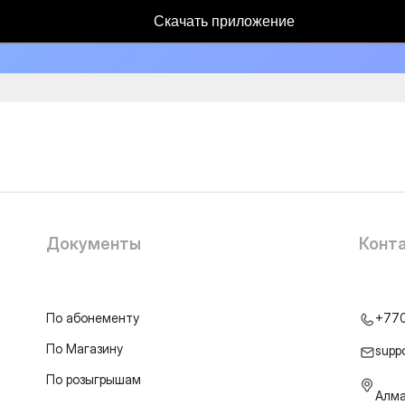
Скачать приложение
Документы
Конт
По абонементу
+77
По Магазину
supp
По розыгрышам
Алма