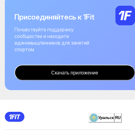
Присоединяйтесь к 1Fit
Почувствуйте поддержку
сообщества и находите
единомышленников для занятий
спортом
Скачать приложение
Уральск
RU