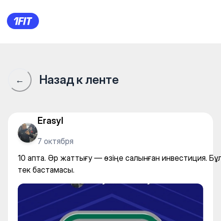
10 апта. Әр жаттығу — өзіңе
Назад к ленте
←
Erasyl
7 октября
10 апта. Әр жаттығу — өзіңе салынған инвестиция. Бұ
тек бастамасы.