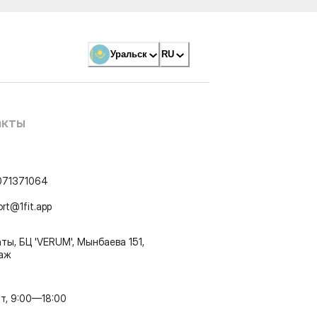
Уральск
RU
акты
071371064
ort@1fit.app
ты, БЦ 'VERUM', Мынбаева 151,
таж
т, 9:00—18:00