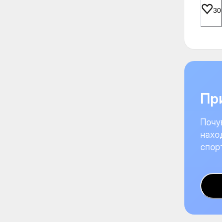
30
При
Почу
нахо
спор