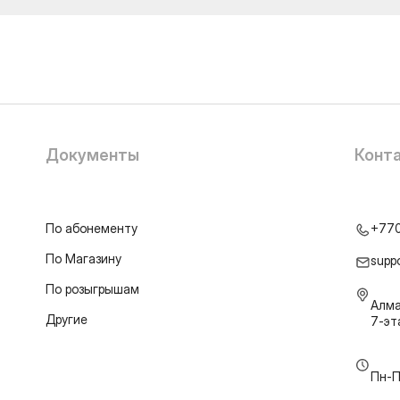
Документы
Конт
По абонементу
+77
По Магазину
supp
По розыгрышам
Алма
Другие
7-э
Пн-П