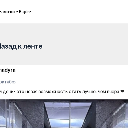
можность стать лучше, чем в
чество
чество
Ещё
Ещё
Назад к ленте
hadyra
 октября
 день- это новая возможность стать лучше, чем вчера 💙