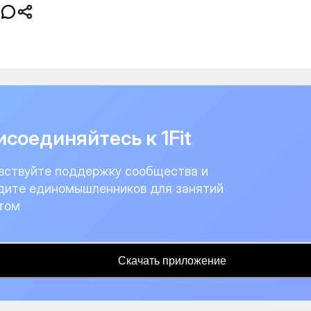
соединяйтесь к 1Fit
вствуйте поддержку сообщества и
дите единомышленников для занятий
том
Скачать приложение