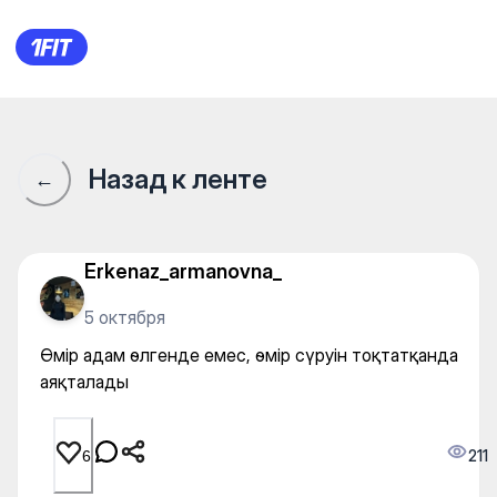
Өмір адам өлгенде емес, өм
Назад к ленте
←
Erkenaz_armanovna_
5 октября
Өмір адам өлгенде емес, өмір сүруін тоқтатқанда
аяқталады
211
6