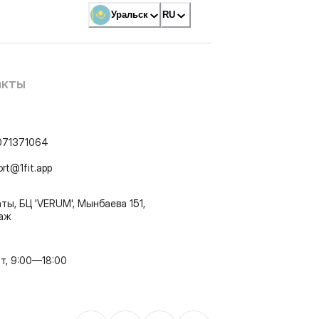
Уральск
RU
акты
071371064
ort@1fit.app
ты, БЦ 'VERUM', Мынбаева 151,
таж
т, 9:00—18:00