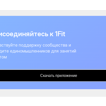
соединяйтесь к 1Fit
вствуйте поддержку сообщества и
дите единомышленников для занятий
том
Скачать приложение