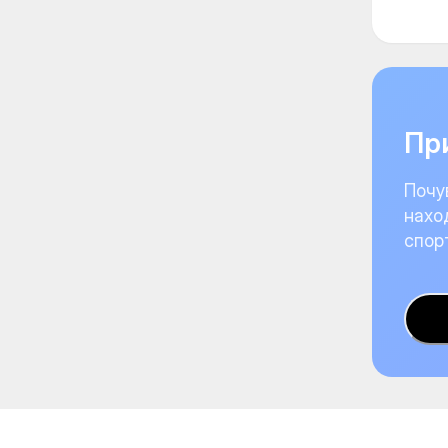
При
Почу
нахо
спор