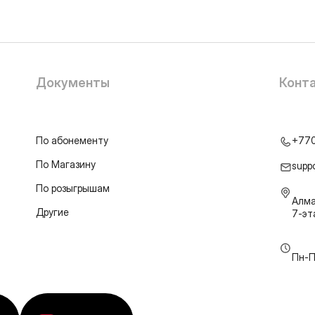
Документы
Конт
По абонементу
+77
По Магазину
supp
По розыгрышам
Алма
Другие
7-э
Пн-П