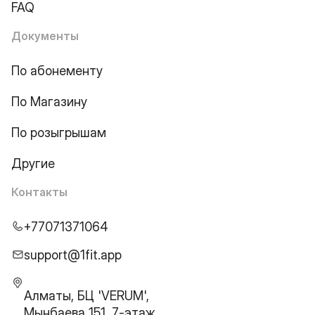
FAQ
Документы
По абонементу
По Магазину
По розыгрышам
Другие
Контакты
+77071371064
support@1fit.app
Алматы, БЦ 'VERUM',
Мынбаева 151, 7-этаж