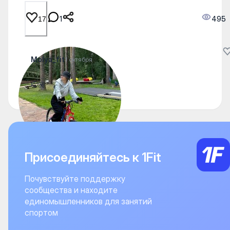
1
495
17
Molya_fit
1 октября
🫡🌺
Присоединяйтесь к 1Fit
Почувствуйте поддержку
сообщества и находите
единомышленников для занятий
спортом