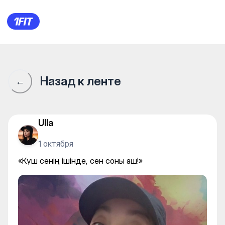
Iron Club на Нажимеденова
Назад к ленте
←
Ulla
1 октября
«Күш сенің ішінде, сен соны аш!»