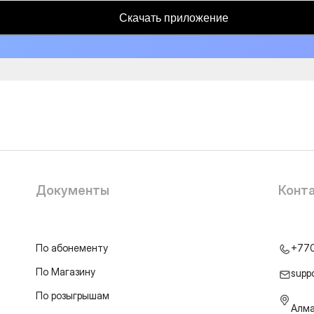
Скачать приложение
Документы
Конт
По абонементу
+77
По Магазину
supp
По розыгрышам
Алма