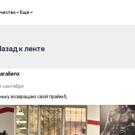
 прайм💪
чество
чество
Ещё
Ещё
Назад к ленте
aralienx
0 сентября
ньку возвращаю свой прайм💪