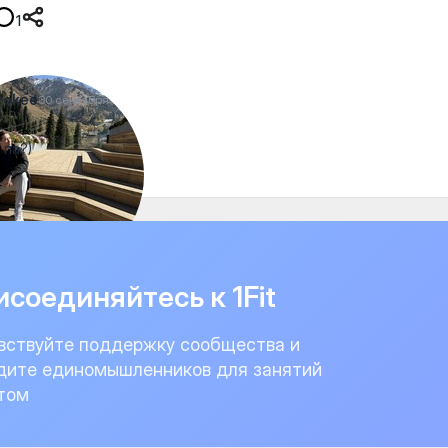
1
rokee
30 сентября
па?)
соединяйтесь к 1Fit
вствуйте поддержку сообщества и
дите единомышленников для занятий
том