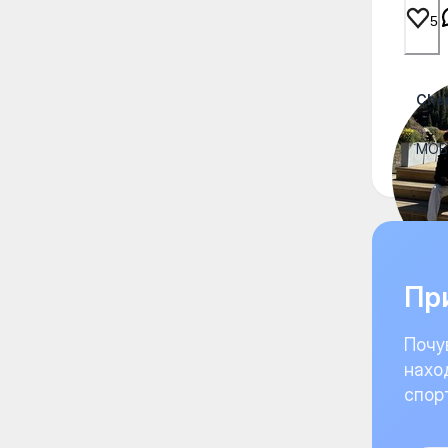
5
Che
MOB 
При
Почу
нахо
спор