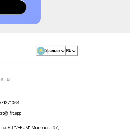
Уральск
RU
акты
071371064
ort@1fit.app
ты, БЦ 'VERUM', Мынбаева 151,