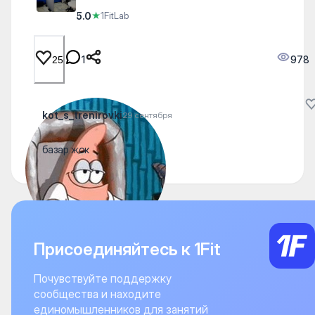
5.0
★
1FitLab
1
978
25
kot_s_trenirovki
29 сентября
базар жок
Присоединяйтесь к 1Fit
Почувствуйте поддержку
сообщества и находите
единомышленников для занятий