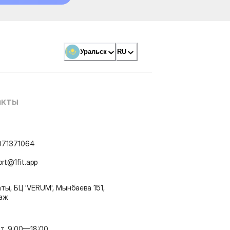
Уральск
RU
акты
071371064
ort@1fit.app
ты, БЦ 'VERUM', Мынбаева 151,
таж
т, 9:00—18:00