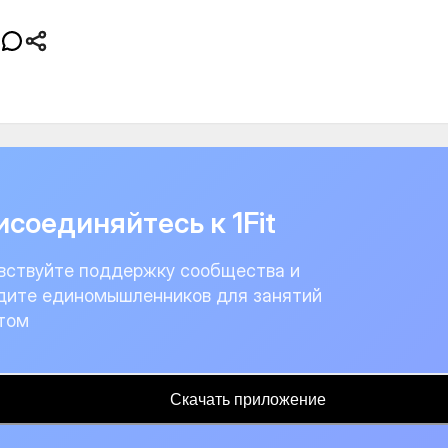
соединяйтесь к 1Fit
вствуйте поддержку сообщества и
дите единомышленников для занятий
том
Скачать приложение