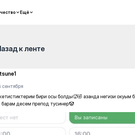
сы болды🥵🤣 азанда негизи
чество
чество
Ещё
Ещё
Назад к ленте
itsune1
8 сентября
жетистиктерим бири осы болды🥵🤣 азанда негизи окуым б
 барам десем препод тусинер🤡