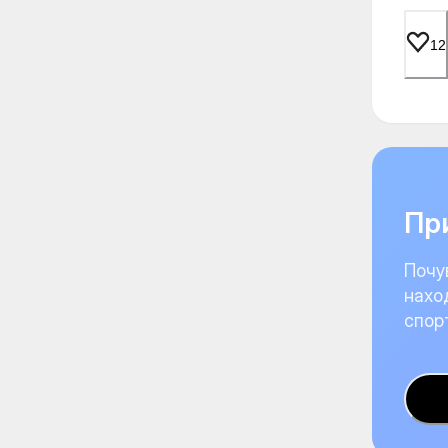
12
При
Почу
нахо
спор