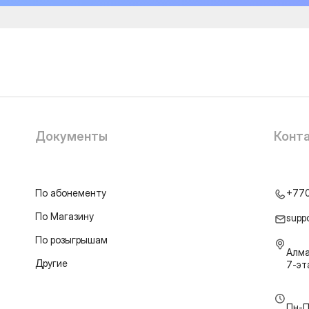
Документы
Конт
По абонементу
+77
По Магазину
supp
По розыгрышам
Алма
Другие
7-э
Пн-П