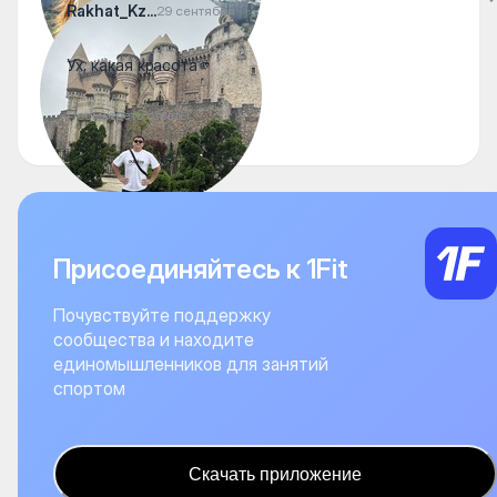
Rakhat_Kz...
29 сентября
Ух, какая красота🫵
Посмотреть ответы
Присоединяйтесь к 1Fit
Почувствуйте поддержку
сообщества и находите
единомышленников для занятий
спортом
Скачать приложение