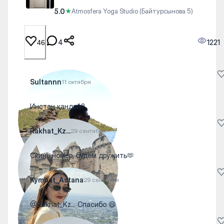
5.0
★
Atmosfera Yoga Studio (Байтурсынова 5)
4
1221
46
Sultannn
11 октября
Инстан қандай?
Rakhat_Kz...
29 сентября
Скинь номер, будем дружить🫶
Kymbat_Astana
29 сентября
@Rakhat_Kz... Спасибо 😄