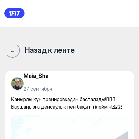
Қайырлы күн тренировкадан 
Назад к ленте
←
Maia_Sha
27 сентября
Қайырлы күн тренировкадан басталады!👍🏻😁
Баршаңызға денсаулық пен бақыт тілеймін!🙏🏻