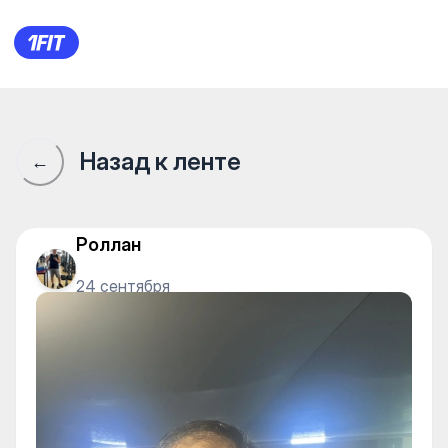
Сообщество 1Fit · 1Fit
Назад к ленте
←
Роллан
24 сентября