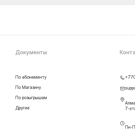
Документы
Конт
По абонементу
+77
По Магазину
supp
По розыгрышам
Алма
Другие
7-э
Пн-П