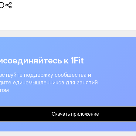
соединяйтесь к 1Fit
вствуйте поддержку сообщества и
дите единомышленников для занятий
том
Скачать приложение