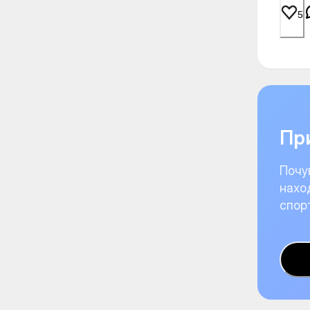
5
При
Почу
нахо
спор