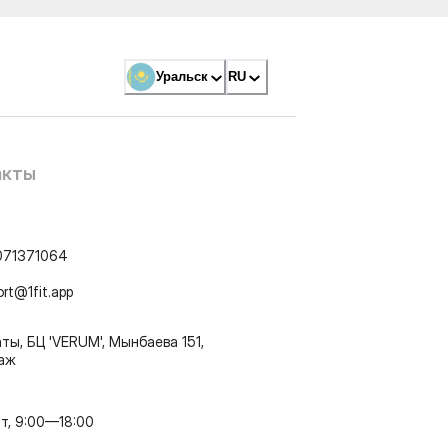
Уральск
RU
акты
071371064
ort@1fit.app
ты, БЦ 'VERUM', Мынбаева 151,
таж
т, 9:00—18:00