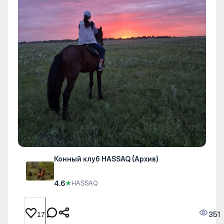
Конный клуб HASSAQ (Архив)
4.6
★
HASSAQ
351
17