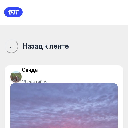
Конный клуб HASSAQ (Архив)
Назад к ленте
←
Саида
19 сентября