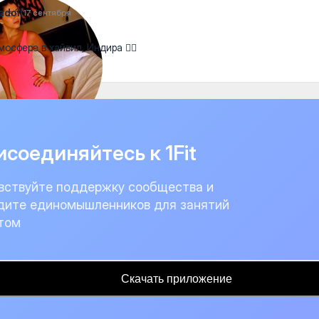
adoll
17 сентября
мосфере в хайвил, Индира 👍🏻
соединяйтесь к 1Fit
вствуйте поддержку сообщества и
дите единомышленников для занятий
том
Скачать приложение