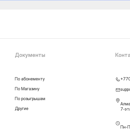
Документы
Конт
По абонементу
+77
По Магазину
supp
По розыгрышам
Алма
Другие
7-э
Пн-П