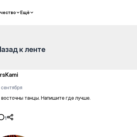
пишите где лучше.
чество
чество
Ещё
Ещё
Назад к ленте
rsKami
5 сентября
а восточны танцы. Напишите где лучше.
1