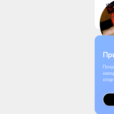
chin
В ат
При
Почу
нахо
спор