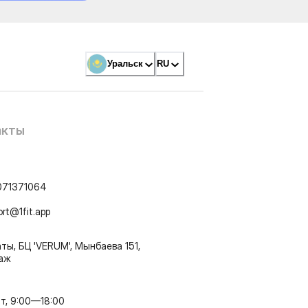
Уральск
RU
акты
071371064
ort@1fit.app
ты, БЦ 'VERUM', Мынбаева 151,
таж
т, 9:00—18:00