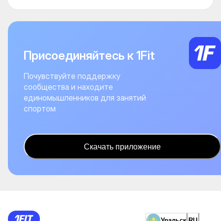
Присоединяйтесь к 1Fit
Почувствуйте поддержку
сообщества и находите
единомышленников для занятий
спортом
Скачать приложение
Уральск
RU