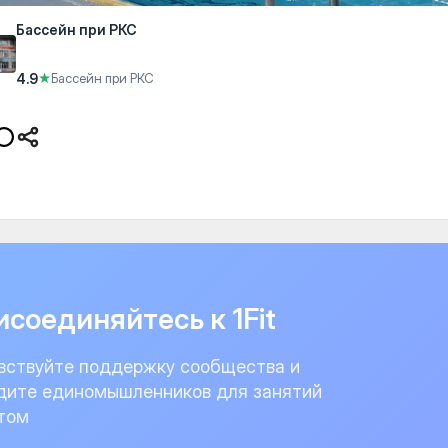
Бассейн при РКС
4.9
★
Бассейн при РКС
соединяйтесь к 1Fit
вствуйте поддержку сообщества и
дите единомышленников для занятий
том