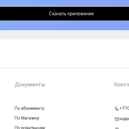
Скачать приложение
Документы
Конт
По абонементу
+77
По Магазину
supp
По розыгрышам