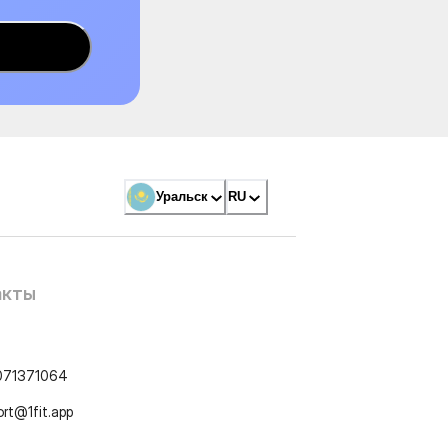
Уральск
RU
акты
071371064
ort@1fit.app