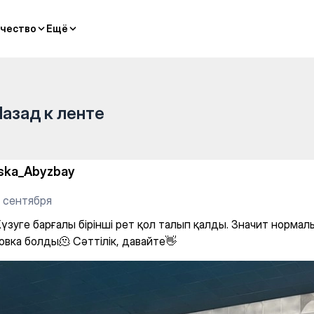
g
чество
чество
Ещё
Ещё
Назад к ленте
ska_Abyzbay
3 сентября
үзуге барғалы бірінші рет қол талып қалды. Значит нормал
овка болды🫠 Сәттілік, давайте👋