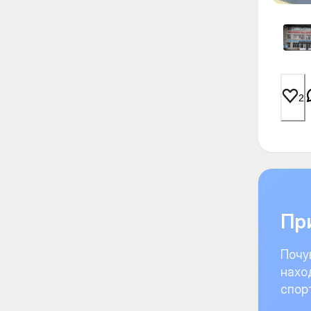
2
При
Почу
нахо
спор