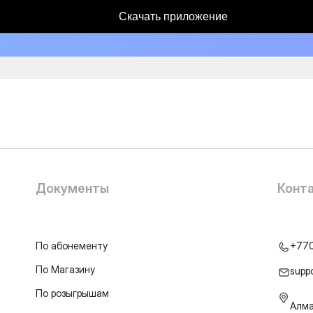
Скачать приложение
Документы
Конт
По абонементу
+77
По Магазину
supp
По розыгрышам
Алма