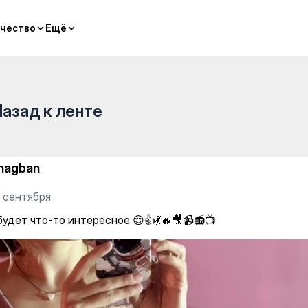
чество
чество
Ещё
Ещё
Назад к ленте
hagban
3 сентября
будет что-то интересное 😌👍💃🔥🎥📹📻📺