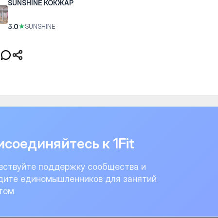
SUNSHINE КОКЖАР
5.0
★
SUNSHINE
соединяйтесь к 1Fit
вствуйте поддержку сообщества и
дите единомышленников для занятий
том