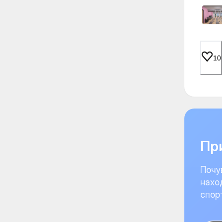
10
При
Почу
нахо
спор