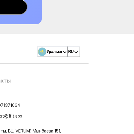
Уральск
RU
акты
071371064
ort@1fit.app
ты, БЦ 'VERUM', Мынбаева 151,