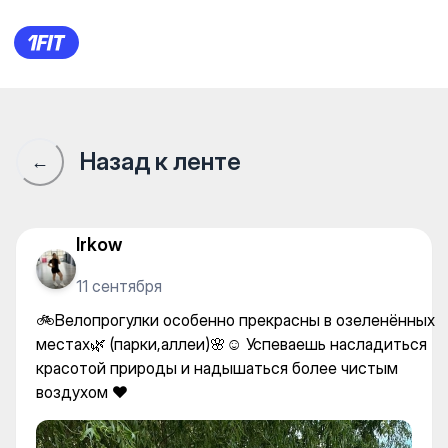
Atyrau Rental Station — Equi
Назад к ленте
←
Irkow
11 сентября
🚲Велопрогулки особенно прекрасны в озеленённых
местах🌿 (парки,аллеи)🌸☺️ Успеваешь насладиться
красотой природы и надышаться более чистым
воздухом ♥️