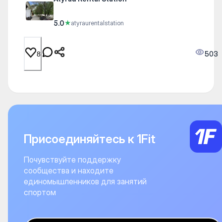
5.0
★
atyraurentalstation
503
8
Присоединяйтесь к 1Fit
Почувствуйте поддержку
сообщества и находите
единомышленников для занятий
спортом