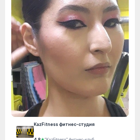
KazFitness фитнес-студия
4.8
★
"KazFitness" фитнес-клуб