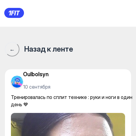
KazFitness фитнес-студия 
Назад к ленте
←
Oulbolsyn
10 сентября
Тренировалась по сплит технике : руки и ноги в один
день 💙