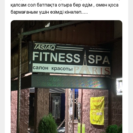
қалсам сол батпақта отыра бер едім , омен қоса
бармағаным үшін өзімді кінәләп……