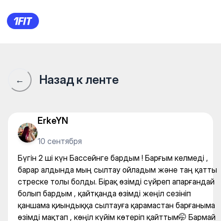
Бүгін 2 ші күн Бассейнге ба
Назад к ленте
←
ErkeYN
10 сентября
Бүгін 2 ші күн Бассейнге бардым ! Барғым келмеді ,
барар алдында мың сылтау ойладым және таң қатты
стреске толы болды. Бірақ өзімді сүйреп апарғандай
болып бардым , қайтқанда өзімді жеңіл сезініп
қаншама қиындыққа сылтауға қарамастан барғаныма
өзімді мақтап , көңіл күйім көтеріп қайттым🤭 Бармай