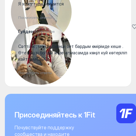
Я хожу туда, нравится
Посмотреть ответы
Гулден
10 сентября
Сәттілік , менде бірінші рет бардым өмірімде кеше .
Өте күшті болды жүзе алмасамда көңіл күй көтеріліп
кайттым🤭🤭🤭
Посмотреть ответы
Присоединяйтесь к 1Fit
Почувствуйте поддержку
сообщества и находите