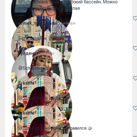
@Schastlivaya Там не глубокий бассейн. Можно
стоять на ногах. Вода теплая
ermek_tyrsunjan
12 сентября
Бірге барайық
Гулден
11 сентября
@Schastlivaya да🖐️
ErkeYN
11 сентября
@Schastlivaya да да ))
ErkeYN
11 сентября
@Indiranim Мне тоже понравился 🤝