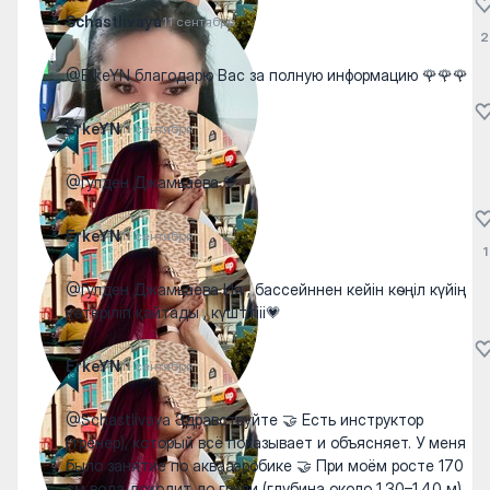
Schastlivaya
11 сентября
2
@ErkeYN благодарю Вас за полную информацию 🌹🌹🌹
ErkeYN
11 сентября
@Гулден Джамьаева 💙
ErkeYN
11 сентября
1
@Гулден Джамьаева Ия , бассейннен кейін көңіл күйің
көтеріліп қайтады , күшттііі💗
ErkeYN
11 сентября
@Schastlivaya Здравствуйте 🤝 Есть инструктор
(тренер), который всё показывает и объясняет. У меня
было занятие по аквааэробике 🤝 При моём росте 170
см вода доходит до груди (глубина около 1.30–1.40 м).