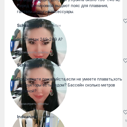
Перед тренировкой выдают пояс для плавания,
гантели и другие аксессуары.
Schastlivaya
11 сентября
Это Тастак 249-249 А?
Посмотреть ответы
Schastlivaya
11 сентября
Подскажите пожалуйста,если не умеете плавать,хоть
инструкторы есть рядом? Бассейн сколько метров
глубиной?
Посмотреть ответы
Indiranim
11 сентября
1