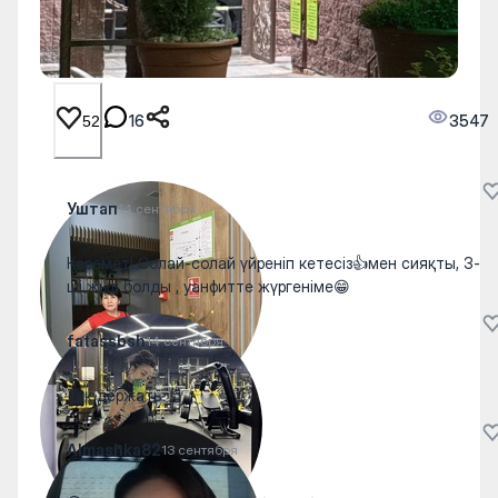
16
3547
52
Уштап
14 сентября
Керемет! Солай-солай үйреніп кетесіз👍мен сияқты, 3-
ші жыл болды , уанфитте жүргеніме😁
fatassbsh
14 сентября
Так держать 👏
Almashka82
13 сентября