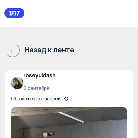
RIXFIT | ФИТНЕС • БАССЕЙН
Назад к ленте
←
roseyuldash
9 сентября
Обожаю этот бассейн💞