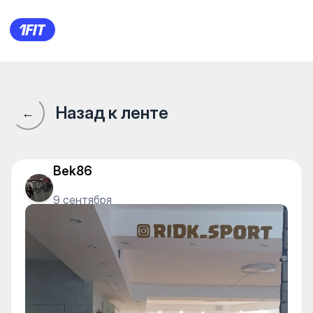
Сообщество 1Fit · 1Fit
Назад к ленте
←
Bek86
9 сентября