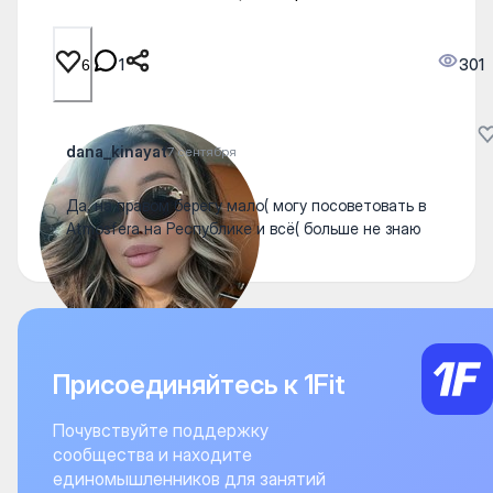
1
301
6
dana_kinayat
7 сентября
Да, на правом берегу мало( могу посоветовать в
Atmosfera на Республике и всё( больше не знаю
Присоединяйтесь к 1Fit
Почувствуйте поддержку
сообщества и находите
единомышленников для занятий