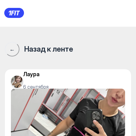
Сообщество 1Fit · 1Fit
Назад к ленте
←
Лаура
6 сентября