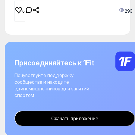
293
6
Присоединяйтесь к 1Fit
Почувствуйте поддержку
сообщества и находите
единомышленников для занятий
спортом
Скачать приложение