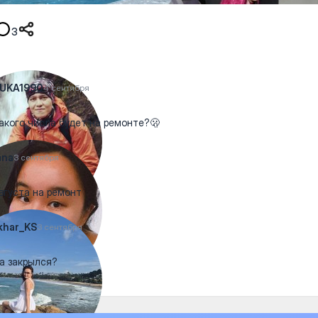
3
UKA1990
4 сентября
акого числа будет на ремонте?🫢
ana
3 сентября
вгуста на ремонт
khar_KS
3 сентября
а закрылся?