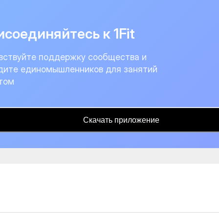
соединяйтесь к 1Fit
вствуйте поддержку сообщества и
дите единомышленников для занятий
том
Скачать приложение