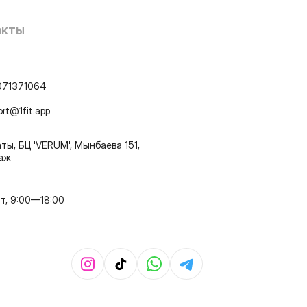
акты
071371064
ort@1fit.app
ты, БЦ 'VERUM', Мынбаева 151,
таж
т, 9:00—18:00