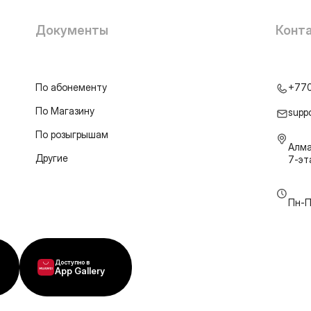
Документы
Конт
По абонементу
+77
По Магазину
supp
По розыгрышам
Алма
Другие
7-э
Пн-П
Доступно в
App Gallery