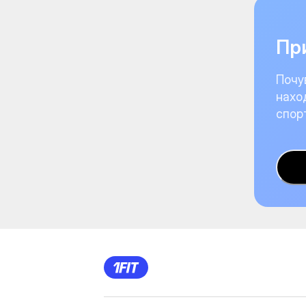
При
Почу
нахо
спор