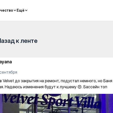
 на ремонт, подустал немного
чество
чество
Ещё
Ещё
Назад к ленте
ayana
 сентября
в Velvet до закрытия на ремонт, подустал немного, но Баня
ая. Надеюсь изменения будут к лучшему 😍. Бассейн топ