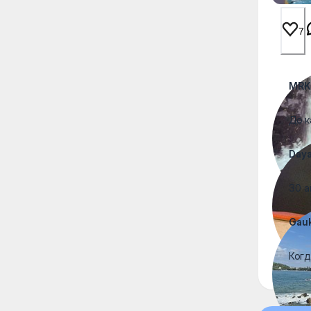
7
MRK
До к
Day
30 а
Gau
Когд