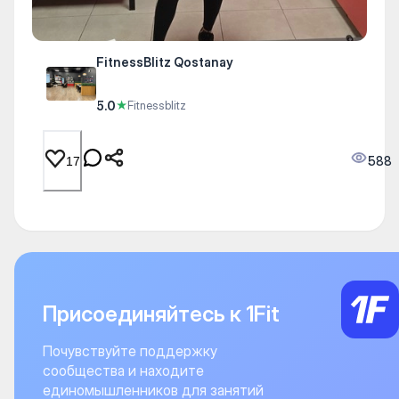
FitnessBlitz Qostanay
5.0
★
Fitnessblitz
588
17
Присоединяйтесь к 1Fit
Почувствуйте поддержку
сообщества и находите
единомышленников для занятий