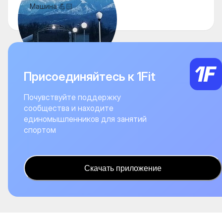
Машина 💪🏻
Присоединяйтесь к 1Fit
Почувствуйте поддержку
сообщества и находите
единомышленников для занятий
спортом
Скачать приложение