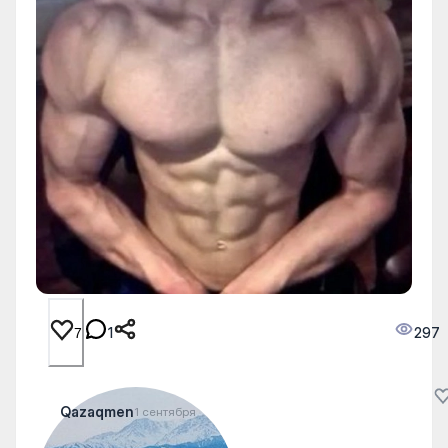
1
297
7
Qazaqmen
1 сентября