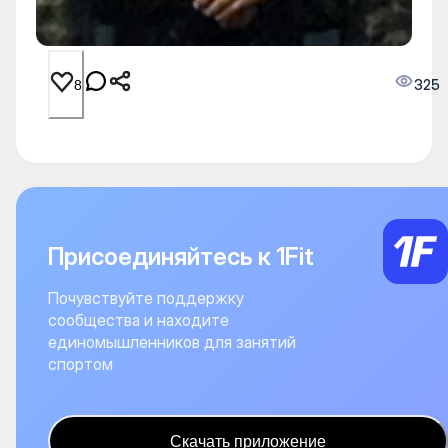
325
8
Присоединяйтесь к 1Fit
Почувствуйте поддержку
сообщества и находите
единомышленников для занятий
спортом
Скачать приложение