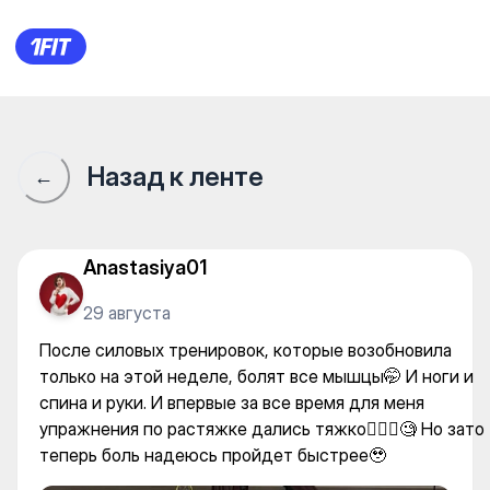
Fly Face Yoga — Fly yoga
Назад к ленте
←
Anastasiya01
29 августа
После силовых тренировок, которые возобновила
только на этой неделе, болят все мышцы🤭 И ноги и
спина и руки. И впервые за все время для меня
упражнения по растяжке дались тяжко🤷🏼‍♀️🧐 Но зато
теперь боль надеюсь пройдет быстрее🥹