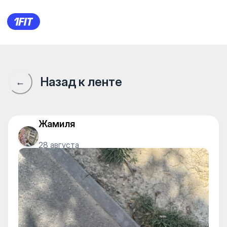
Restretching — Fly yoga
Назад к ленте
←
Жамиля
28 августа