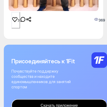
369
3
Присоединяйтесь к 1Fit
Почувствуйте поддержку
сообщества и находите
единомышленников для занятий
спортом
Скачать приложение